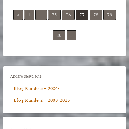
«
1
…
75
76
77
78
79
80
»
Andere Backbleche
Blog Runde 3 – 2024-
Blog Runde 2 – 2008-2013