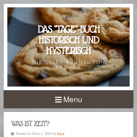
DAS "TAGE"-BUCH
HISTORISCH UND
HYSTERISCH
DIE OLLEN KRÜMEL VON
FRÜHER
Menu
WAS IST ZEIT?
Posted on März 1, 2002 by
kayx