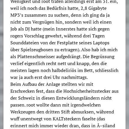
Wenigkeit und root trafen allerdings erst am 31. ein,
weil ich noch das Bedürfnis hatte, 2,8 Gigabyte
MP3’s zusammen zu suchen, denn ich ging da ja
nicht zum Vergnügen hin, sondern weil ich einen
Job als DJ hatte (mein Innerstes hatte sich gegen
rogers Vorschlag gewehrt, während drei Tagen
Sounddateien von der Festplatte seines Laptops
über Spielzeugboxen zu ertragen). Also hab ich mich
als Plattenschmeisser aufgedrängt. Die Begrüssung
verlief eigentlich recht nett und knapp, den die
meisten lagen noch halbdeliriös im Bett, schliesslich
war ja auch erst drei Uhr nachmittags.
Beim Aufbau der Anlage stellten wir mit
Erschrecken fest, dass die Hochsicherheitsstecker aus
der Schweiz in diesen Entwicklungsländern nicht
passen. root wollte dann mit irgendwelchen
Werkzeugen den dritten Stift abmurksen, während
wuff unentwegt von KALTsteckern faselte (das
erinnert mich immer wieder dran, dass in Ã–siland