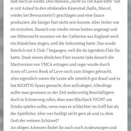
halt noch so wollte. Den Hinweis „nicht zu viel Käse bitte“ hat
er mit Anlauf in den stinkenden Käsewind (hallo, Marcel,
wieder bei Bewusstsein?) geschlagen und eine Sauce
produziert, die käsiger fast nicht sein konnte. Aber lecker war
sie trotzdem. Danach war wieder etwas hotten angesagt und
um Mitternacht mussten wir der Catherine aus England noch
ein Ständchen singen, weil die Geburtstag hatte. Das wurde
feierlich mit S Club 7 begangen, weil die da irgendein Flair für
hatte. Dank einem ähnlichen Flair musste Jada danach die
Maxiversion von YMCA ertragen und roger wurde durch
Army of Lovers Book of Love noch zum Singen gebracht.
Also eigentlich waren die Leute alle ziemlich gut drauf und es
hat RICHTIG Spass gemacht, dort aufzulegen. Allerdings
sollte man gewissen zu der Zeit anderweitig Beschäftigten
doch in Erinnerung rufen, dass man Blackjack NICHT um
Drinks spielen sollte, wenn man es schlechter im Griff hat als
der Spielleiter. Aber wer huldigt nicht gern ab und zu dem
Gott der weissen Schüssel?
An obigen Adressen findet ihr auch noch Andeutungen und