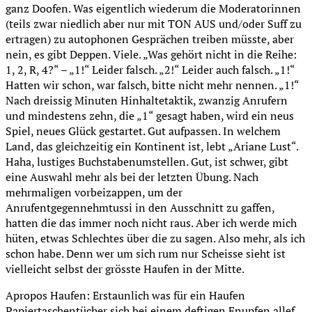
ganz Doofen. Was eigentlich wiederum die Moderatorinnen
(teils zwar niedlich aber nur mit TON AUS und/oder Suff zu
ertragen) zu autophonen Gesprächen treiben müsste, aber
nein, es gibt Deppen. Viele. „Was gehört nicht in die Reihe:
1, 2, R, 4?“ – „1!“ Leider falsch. „2!“ Leider auch falsch. „1!“
Hatten wir schon, war falsch, bitte nicht mehr nennen. „1!“
Nach dreissig Minuten Hinhaltetaktik, zwanzig Anrufern
und mindestens zehn, die „1“ gesagt haben, wird ein neus
Spiel, neues Glück gestartet. Gut aufpassen. In welchem
Land, das gleichzeitig ein Kontinent ist, lebt „Ariane Lust“.
Haha, lustiges Buchstabenumstellen. Gut, ist schwer, gibt
eine Auswahl mehr als bei der letzten Übung. Nach
mehrmaligen vorbeizappen, um der
Anrufentgegennehmtussi in den Ausschnitt zu gaffen,
hatten die das immer noch nicht raus. Aber ich werde mich
hüten, etwas Schlechtes über die zu sagen. Also mehr, als ich
schon habe. Denn wer um sich rum nur Scheisse sieht ist
vielleicht selbst der grösste Haufen in der Mitte.
Apropos Haufen: Erstaunlich was für ein Haufen
Papiertaschentücher sich bei einem deftigen Fnupfen allef