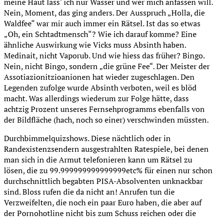
meine Haut lass‘ ich nur Wasser und wer mich anfassen will.
Nein, Moment, das ging anders. Der Ausspruch „Holla, die
Waldfee“ war mir auch immer ein Rätsel. Ist das so etwas
„Oh, ein Schtadtmensch“? Wie ich darauf komme? Eine
ähnliche Auswirkung wie Vicks muss Absinth haben.
Medinait, nicht Vaporub. Und wie hiess das früher? Bingo.
Nein, nicht Bingo, sondern „die grüne Fee“. Der Meister der
Assotiazionitzioanionen hat wieder zugeschlagen. Den
Legenden zufolge wurde Absinth verboten, weil es blöd
macht. Was allerdings wiederum zur Folge hätte, dass
achtzig Prozent unseres Fernsehprogramms ebenfalls von
der Bildfläche (hach, noch so einer) verschwinden müssten.
Durchbimmelquizshows. Diese nächtlich oder in
Randexistenzsendern ausgestrahlten Ratespiele, bei denen
man sich in die Armut telefonieren kann um Rätsel zu
lösen, die zu 99.999999999999999etc% für einen nur schon
durchschnittlich begabten PISA-Absolventen unknackbar
sind. Bloss rufen die da nicht an! Anrufen tun die
Verzweifelten, die noch ein paar Euro haben, die aber auf
der Pornohotline nicht bis zum Schuss reichen oder die