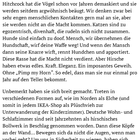
Hitchcock hat die Vögel schon vor Jahren demaskiert und sie
werden seitdem argwöhnisch beäugt. Wir denken zwar bei
sehr engen menschlichen Kontakten gern mal an sie, aber
sie werden nicht an die Macht kommen. Katzen sind zu
egozentrisch, divenhaft, die rudeln sich nicht zusammen.
Hunde sind einfach zu doof. Mensch, wir übernehmen die
Hundschaft, wirf deine Waffe weg! Und wenn der Mansch
dann seine Knarre wirft, rennt Hundchen und apportiert.
Diese Rasse hat die Macht nicht verdient. Aber Hirsche
haben etwas edles. Kraft. Eleganz. Ein imposantes Geweih.
Ohne „Pimp my Horn“. So edel, dass man sie nur einmal pro
Jahr auf den Teller bekommt.
Unbemerkt haben sie sich breit gemacht. Treten in
verschiedenen Formen auf, wie im Norden als Elche (und
somit in jedem IKEA-Shop als Plüschvieh zur
Unterwanderung der Kinderzimmer). Deutsche Wohn- und
Schlafzimmer sind seit Jahrzehnten als hirschisches
Bollwerk in Beschlag genommen worden. Dann diese Köpfe
an der Wand… Bewegen sich da nicht die Augen, wenn man
vorbei geht? Um uns in Sicherheit zu wiegen, haben sich