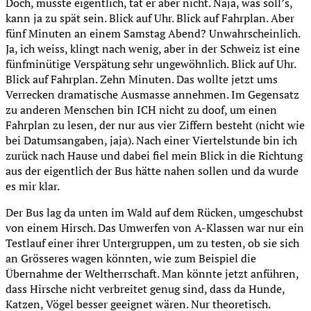
Doch, müsste eigentlich, tat er aber nicht. Naja, was soll’s,
kann ja zu spät sein. Blick auf Uhr. Blick auf Fahrplan. Aber
fünf Minuten an einem Samstag Abend? Unwahrscheinlich.
Ja, ich weiss, klingt nach wenig, aber in der Schweiz ist eine
fünfminütige Verspätung sehr ungewöhnlich. Blick auf Uhr.
Blick auf Fahrplan. Zehn Minuten. Das wollte jetzt ums
Verrecken dramatische Ausmasse annehmen. Im Gegensatz
zu anderen Menschen bin ICH nicht zu doof, um einen
Fahrplan zu lesen, der nur aus vier Ziffern besteht (nicht wie
bei Datumsangaben, jaja). Nach einer Viertelstunde bin ich
zurück nach Hause und dabei fiel mein Blick in die Richtung
aus der eigentlich der Bus hätte nahen sollen und da wurde
es mir klar.
Der Bus lag da unten im Wald auf dem Rücken, umgeschubst
von einem Hirsch. Das Umwerfen von A-Klassen war nur ein
Testlauf einer ihrer Untergruppen, um zu testen, ob sie sich
an Grösseres wagen könnten, wie zum Beispiel die
Übernahme der Weltherrschaft. Man könnte jetzt anführen,
dass Hirsche nicht verbreitet genug sind, dass da Hunde,
Katzen, Vögel besser geeignet wären. Nur theoretisch.