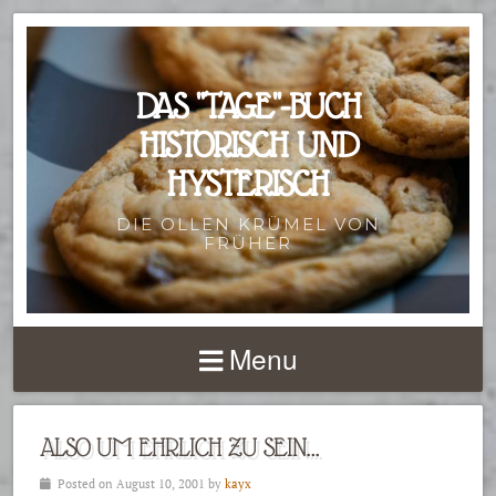
DAS "TAGE"-BUCH
HISTORISCH UND
HYSTERISCH
DIE OLLEN KRÜMEL VON
FRÜHER
Menu
ALSO UM EHRLICH ZU SEIN…
Posted on August 10, 2001 by
kayx